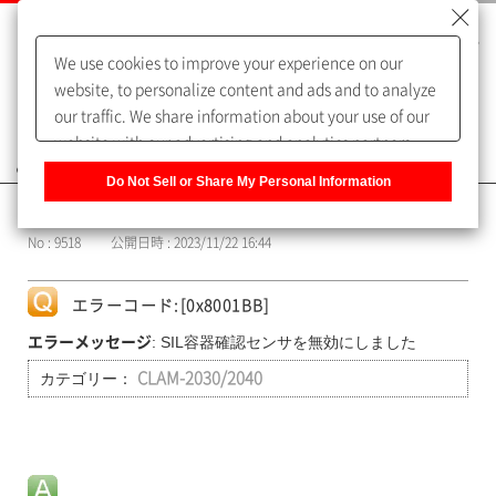
We use cookies to improve your experience on our
website, to personalize content and ads and to analyze
our traffic. We share information about your use of our
website with our advertising and analytics partners,
よくあるご質問（FAQ）
who may combine it with other information that you
Do Not Sell or Share My Personal Information
have provided to them or that they have collected from
カテゴリー表示
your use of their services. You have the right to opt-out
No : 9518
公開日時 : 2023/11/22 16:44
of our sharing information about you with our partners.
Please click [Do Not Sell or Share My Personal
Information] to customize your cookie settings on our
エラーコード:[0x8001BB]
website.
Privacy Policy
: SIL容器確認センサを無効にしました
エラーメッセージ
カテゴリー：
CLAM-2030/2040