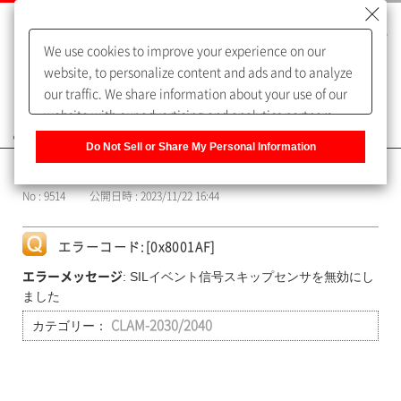
We use cookies to improve your experience on our
website, to personalize content and ads and to analyze
our traffic. We share information about your use of our
website with our advertising and analytics partners,
よくあるご質問（FAQ）
who may combine it with other information that you
Do Not Sell or Share My Personal Information
have provided to them or that they have collected from
カテゴリー表示
your use of their services. You have the right to opt-out
No : 9514
公開日時 : 2023/11/22 16:44
of our sharing information about you with our partners.
Please click [Do Not Sell or Share My Personal
Information] to customize your cookie settings on our
エラーコード:[0x8001AF]
website.
Privacy Policy
: SILイベント信号スキップセンサを無効にし
エラーメッセージ
ました
カテゴリー：
CLAM-2030/2040