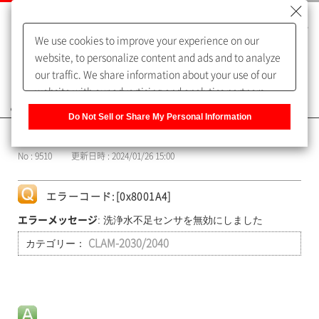
We use cookies to improve your experience on our
website, to personalize content and ads and to analyze
our traffic. We share information about your use of our
website with our advertising and analytics partners,
よくあるご質問（FAQ）
who may combine it with other information that you
Do Not Sell or Share My Personal Information
have provided to them or that they have collected from
カテゴリー表示
your use of their services. You have the right to opt-out
No : 9510
更新日時 : 2024/01/26 15:00
of our sharing information about you with our partners.
Please click [Do Not Sell or Share My Personal
Information] to customize your cookie settings on our
エラーコード:[0x8001A4]
website.
Privacy Policy
: 洗浄水不足センサを無効にしました
エラーメッセージ
カテゴリー：
CLAM-2030/2040