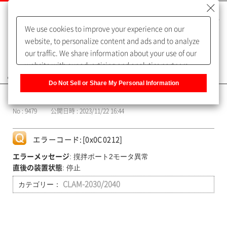
We use cookies to improve your experience on our
website, to personalize content and ads and to analyze
our traffic. We share information about your use of our
website with our advertising and analytics partners,
よくあるご質問（FAQ）
who may combine it with other information that you
Do Not Sell or Share My Personal Information
have provided to them or that they have collected from
カテゴリー表示
your use of their services. You have the right to opt-out
No : 9479
公開日時 : 2023/11/22 16:44
of our sharing information about you with our partners.
Please click [Do Not Sell or Share My Personal
Information] to customize your cookie settings on our
エラーコード:[0x0C0212]
website.
Privacy Policy
: 撹拌ポート2モータ異常
エラーメッセージ
: 停止
直後の装置状態
カテゴリー：
CLAM-2030/2040