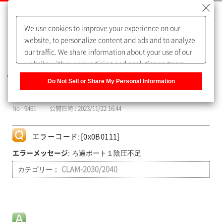
We use cookies to improve your experience on our
website, to personalize content and ads and to analyze
our traffic. We share information about your use of our
website with our advertising and analytics partners,
よくあるご質問（FAQ）
who may combine it with other information that you
Do Not Sell or Share My Personal Information
have provided to them or that they have collected from
カテゴリー表示
your use of their services. You have the right to opt-out
No : 9461
公開日時 : 2023/11/22 16:44
of our sharing information about you with our partners.
Please click [Do Not Sell or Share My Personal
Information] to customize your cookie settings on our
エラーコード:[0x0B0111]
website.
Privacy Policy
: ろ過ポート１陰圧不足
エラーメッセージ
カテゴリー：
CLAM-2030/2040