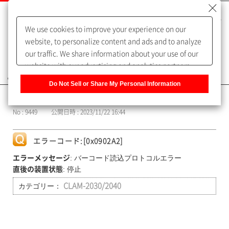
We use cookies to improve your experience on our
website, to personalize content and ads and to analyze
our traffic. We share information about your use of our
website with our advertising and analytics partners,
よくあるご質問（FAQ）
who may combine it with other information that you
Do Not Sell or Share My Personal Information
have provided to them or that they have collected from
カテゴリー表示
your use of their services. You have the right to opt-out
No : 9449
公開日時 : 2023/11/22 16:44
of our sharing information about you with our partners.
Please click [Do Not Sell or Share My Personal
Information] to customize your cookie settings on our
エラーコード:[0x0902A2]
website.
Privacy Policy
: バーコード読込プロトコルエラー
エラーメッセージ
: 停止
直後の装置状態
カテゴリー：
CLAM-2030/2040