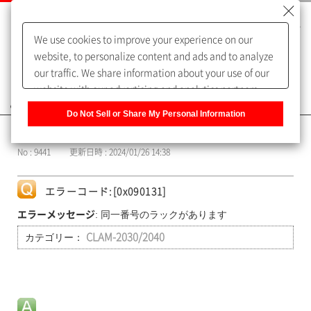
We use cookies to improve your experience on our
website, to personalize content and ads and to analyze
our traffic. We share information about your use of our
website with our advertising and analytics partners,
よくあるご質問（FAQ）
who may combine it with other information that you
Do Not Sell or Share My Personal Information
have provided to them or that they have collected from
カテゴリー表示
your use of their services. You have the right to opt-out
No : 9441
更新日時 : 2024/01/26 14:38
of our sharing information about you with our partners.
Please click [Do Not Sell or Share My Personal
Information] to customize your cookie settings on our
エラーコード:[0x090131]
website.
Privacy Policy
: 同一番号のラックがあります
エラーメッセージ
カテゴリー：
CLAM-2030/2040