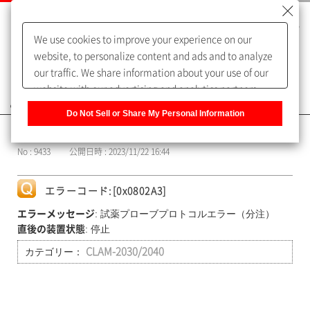
We use cookies to improve your experience on our
website, to personalize content and ads and to analyze
our traffic. We share information about your use of our
website with our advertising and analytics partners,
よくあるご質問（FAQ）
who may combine it with other information that you
Do Not Sell or Share My Personal Information
have provided to them or that they have collected from
カテゴリー表示
your use of their services. You have the right to opt-out
No : 9433
公開日時 : 2023/11/22 16:44
of our sharing information about you with our partners.
Please click [Do Not Sell or Share My Personal
Information] to customize your cookie settings on our
エラーコード:[0x0802A3]
website.
Privacy Policy
: 試薬プローブプロトコルエラー（分注）
エラーメッセージ
: 停止
直後の装置状態
カテゴリー：
CLAM-2030/2040