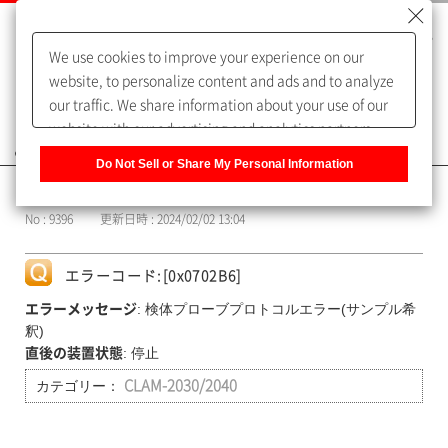
We use cookies to improve your experience on our
website, to personalize content and ads and to analyze
our traffic. We share information about your use of our
website with our advertising and analytics partners,
よくあるご質問（FAQ）
who may combine it with other information that you
Do Not Sell or Share My Personal Information
have provided to them or that they have collected from
カテゴリー表示
your use of their services. You have the right to opt-out
No : 9396
更新日時 : 2024/02/02 13:04
of our sharing information about you with our partners.
Please click [Do Not Sell or Share My Personal
Information] to customize your cookie settings on our
エラーコード:[0x0702B6]
website.
Privacy Policy
: 検体プローブプロトコルエラー(サンプル希
エラーメッセージ
釈)
: 停止
直後の装置状態
カテゴリー：
CLAM-2030/2040