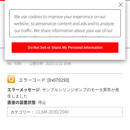
We use cookies to improve your experience on our
website, to personalize content and ads and to analyze
our traffic. We share information about your use of our
website with our advertising and analytics partners,
よくあるご質問（FAQ）
who may combine it with other information that you
Do Not Sell or Share My Personal Information
have provided to them or that they have collected from
カテゴリー表示
your use of their services. You have the right to opt-out
No : 9389
公開日時 : 2023/11/22 16:44
of our sharing information about you with our partners.
Please click [Do Not Sell or Share My Personal
Information] to customize your cookie settings on our
エラーコード:[0x070293]
website.
Privacy Policy
: サンプルシリンジポンプのモータ異常が発
エラーメッセージ
生しました
: 停止
直後の装置状態
カテゴリー：
CLAM-2030/2040