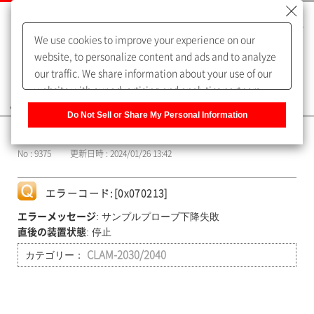
We use cookies to improve your experience on our
website, to personalize content and ads and to analyze
our traffic. We share information about your use of our
website with our advertising and analytics partners,
よくあるご質問（FAQ）
who may combine it with other information that you
Do Not Sell or Share My Personal Information
have provided to them or that they have collected from
カテゴリー表示
your use of their services. You have the right to opt-out
No : 9375
更新日時 : 2024/01/26 13:42
of our sharing information about you with our partners.
Please click [Do Not Sell or Share My Personal
Information] to customize your cookie settings on our
エラーコード:[0x070213]
website.
Privacy Policy
: サンプルプローブ下降失敗
エラーメッセージ
: 停止
直後の装置状態
カテゴリー：
CLAM-2030/2040