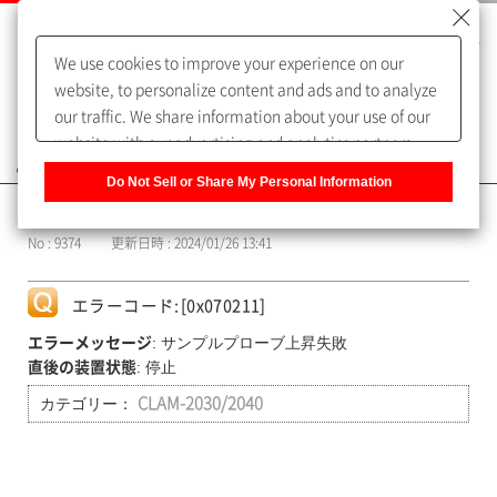
We use cookies to improve your experience on our
website, to personalize content and ads and to analyze
our traffic. We share information about your use of our
website with our advertising and analytics partners,
よくあるご質問（FAQ）
who may combine it with other information that you
Do Not Sell or Share My Personal Information
have provided to them or that they have collected from
カテゴリー表示
your use of their services. You have the right to opt-out
No : 9374
更新日時 : 2024/01/26 13:41
of our sharing information about you with our partners.
Please click [Do Not Sell or Share My Personal
Information] to customize your cookie settings on our
エラーコード:[0x070211]
website.
Privacy Policy
: サンプルプローブ上昇失敗
エラーメッセージ
: 停止
直後の装置状態
カテゴリー：
CLAM-2030/2040