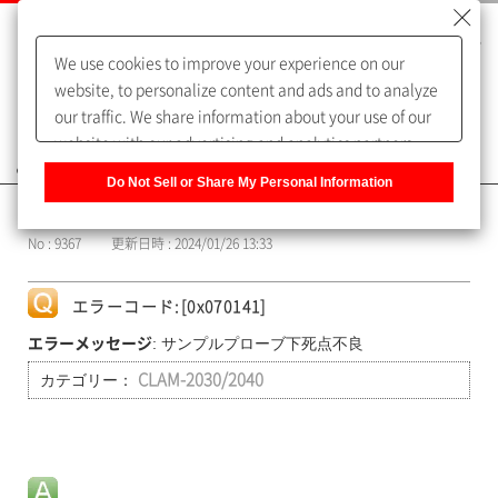
We use cookies to improve your experience on our
website, to personalize content and ads and to analyze
our traffic. We share information about your use of our
website with our advertising and analytics partners,
よくあるご質問（FAQ）
who may combine it with other information that you
Do Not Sell or Share My Personal Information
have provided to them or that they have collected from
カテゴリー表示
your use of their services. You have the right to opt-out
No : 9367
更新日時 : 2024/01/26 13:33
of our sharing information about you with our partners.
Please click [Do Not Sell or Share My Personal
Information] to customize your cookie settings on our
エラーコード:[0x070141]
website.
Privacy Policy
: サンプルプローブ下死点不良
エラーメッセージ
カテゴリー：
CLAM-2030/2040