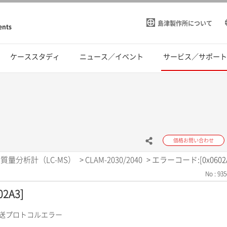
島津製作所について
ents
ケーススタディ
ニュース／イベント
サービス／サポー
価格お問い合わせ
質量分析計（LC-MS）
>
CLAM-2030/2040
>
エラーコード:[0x0602A
No : 935
2A3]
搬送プロトコルエラー