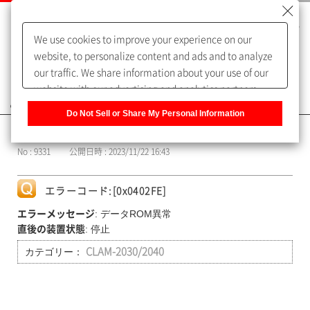
We use cookies to improve your experience on our
website, to personalize content and ads and to analyze
our traffic. We share information about your use of our
website with our advertising and analytics partners,
よくあるご質問（FAQ）
who may combine it with other information that you
Do Not Sell or Share My Personal Information
have provided to them or that they have collected from
カテゴリー表示
your use of their services. You have the right to opt-out
No : 9331
公開日時 : 2023/11/22 16:43
of our sharing information about you with our partners.
Please click [Do Not Sell or Share My Personal
Information] to customize your cookie settings on our
エラーコード:[0x0402FE]
website.
Privacy Policy
: データROM異常
エラーメッセージ
: 停止
直後の装置状態
カテゴリー：
CLAM-2030/2040