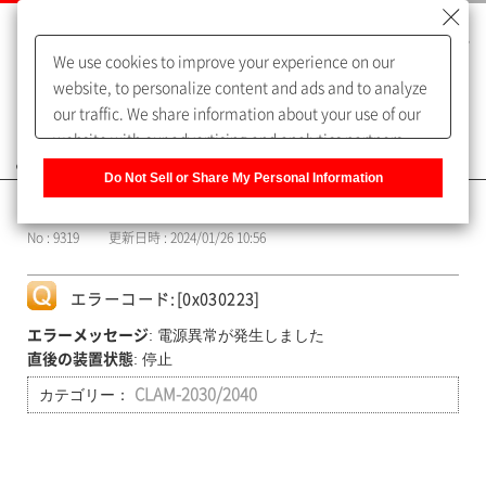
We use cookies to improve your experience on our
website, to personalize content and ads and to analyze
our traffic. We share information about your use of our
website with our advertising and analytics partners,
よくあるご質問（FAQ）
who may combine it with other information that you
Do Not Sell or Share My Personal Information
have provided to them or that they have collected from
カテゴリー表示
your use of their services. You have the right to opt-out
No : 9319
更新日時 : 2024/01/26 10:56
of our sharing information about you with our partners.
Please click [Do Not Sell or Share My Personal
Information] to customize your cookie settings on our
エラーコード:[0x030223]
website.
Privacy Policy
: 電源異常が発生しました
エラーメッセージ
: 停止
直後の装置状態
カテゴリー：
CLAM-2030/2040