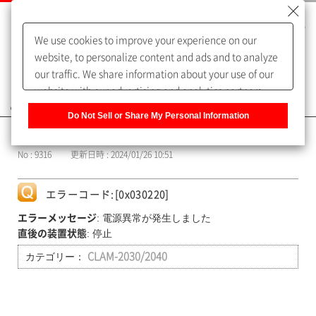
We use cookies to improve your experience on our
website, to personalize content and ads and to analyze
our traffic. We share information about your use of our
website with our advertising and analytics partners,
よくあるご質問（FAQ）
who may combine it with other information that you
Do Not Sell or Share My Personal Information
have provided to them or that they have collected from
カテゴリー表示
your use of their services. You have the right to opt-out
No : 9316
更新日時 : 2024/01/26 10:51
of our sharing information about you with our partners.
Please click [Do Not Sell or Share My Personal
Information] to customize your cookie settings on our
エラーコード:[0x030220]
website.
Privacy Policy
: 電源異常が発生しました
エラーメッセージ
: 停止
直後の装置状態
カテゴリー：
CLAM-2030/2040