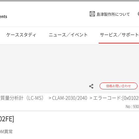
島津製作所について
ents
ケーススタディ
ニュース／イベント
サービス／サポー
価格お問い合わせ
質量分析計（LC-MS）
>
CLAM-2030/2040
>
エラーコード:[0x0102F
No : 930
2FE]
OM異常