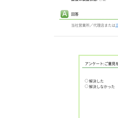
回答
当社営業所／代理店または
アンケート:ご意見
解決した
解決しなかった