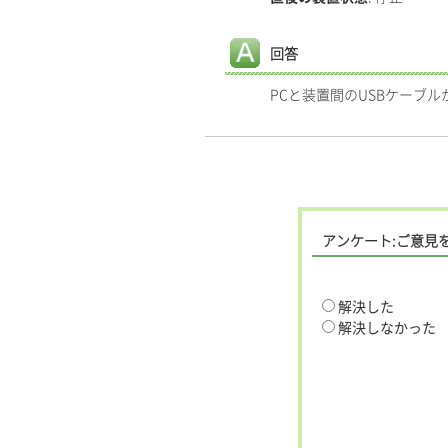
回答
PCと装置間のUSBケーブ
アンケート:ご意見
解決した
解決しなかった