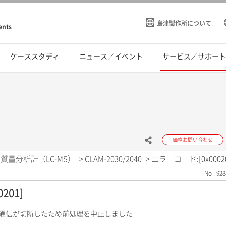
島津製作所について
ents
ケーススタディ
ニュース／イベント
サービス／サポー
価格お問い合わせ
質量分析計（LC-MS）
>
CLAM-2030/2040
>
エラーコード:[0x00020
No : 928
201]
の通信が切断したため前処理を中止しました