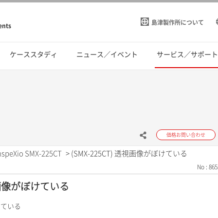
島津製作所について
ents
ケーススタディ
ニュース／イベント
サービス／サポー
価格お問い合わせ
nspeXio SMX-225CT
>
(SMX-225CT) 透視画像がぼけている
No : 865
透視画像がぼけている
ぼけている