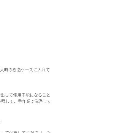
購入時の樹脂ケースに入れて
。
析出して使用不能になること
参照して、手作業で洗浄して
い。
外して保管してください。た