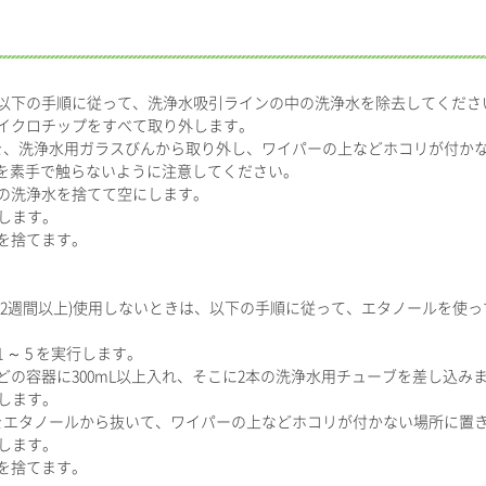
以下の手順に従って、洗浄水吸引ラインの中の洗浄水を除去してくださ
マイクロチップをすべて取り外します。
ブを、洗浄水用ガラスびんから取り外し、ワイパーの上などホコリが付か
を素手で触らないように注意してください。
中の洗浄水を捨てて空にします。
施します。
液を捨てます。
2週間以上)使用しないときは、以下の手順に従って、エタノールを使
 ～ 5 を実行します。
などの容器に300mL以上入れ、そこに2本の洗浄水用チューブを差し込み
施します。
ブをエタノールから抜いて、ワイパーの上などホコリが付かない場所に置
施します。
液を捨てます。