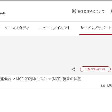
島津製作所について
ents
ケーススタディ
ニュース／イベント
サービス／サポー
価格お問い合わせ
関連機器
>
MCE-202(MultiNA)
>
(MCE) 装置の保管
No : 835