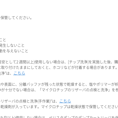
保管してください。
こと
発生しないこと
動を与えないこと
安として2 週間以上)使用しない場合は、[チップ洗浄]を実施した後、
に取り付けたままにしておくと、ホコリなどが付着する場合があります
こちら
洗浄"は、
内や表面に、分離バッファが残った状態で乾燥すると、塩やポリマーが
浄が十分でない場合は、「マイクロチップのリザーバの点検と洗浄」を
こちら
のリザーバの点検と洗浄(手作業)"は、
は乾燥剤が入っています。マイクロチップは乾燥状態で保管してくださ
1カ月以上)使用しない場合は、ペリスタポンプのポンプカートリッジを