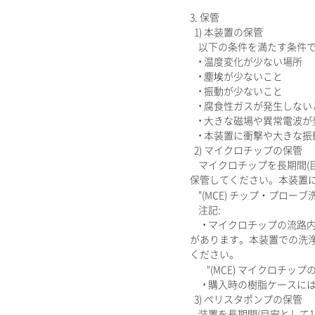
3. 保管
1) 本装置の保管
以下の条件を満たす条件で
• 温度変化が少ない場所
• 塵埃が少ないこと
• 振動が少ないこと
• 腐食性ガスが発生しない
• 大きな磁場や異常電波が
• 本装置に衝撃や大きな振
2) マイクロチップの保管
マイクロチップを長期間(目
保管してください。本装置
"(MCE) チップ・プローブ
注記:
• マイクロチップの流路
があります。本装置での洗
ください。
"(MCE) マイクロチップ
• 購入時の樹脂ケースに
3) ペリスタポンプの保管
装置を長期間(目安として