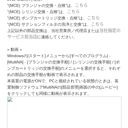
"(MCE) プランジャの交換・点検"は、
こちら
"(MCE) シリンジ交換・点検"は、
こちら
"(MCE) ポンプカートリッジ交換・点検"は、
こちら
"(MCE) サクションフィルタの洗浄と交換"は、
こちら
上記以外の部品交換は、当社営業所／代理店または
当社指定の
サービス担当店
に連絡してください。
« 動画 »
Windowsの[スタート]メニューから[すべてのプログラム] -
[MultiNA] - [プランジャの交換手順] / [シリンジの交換手順] / [ポ
ンプカートリッジの交換手順]のメニューを選択すると、それぞ
れの部品の交換手順が動画で表示されます。
本装置の電源がONで、PCと接続されている状態のときは、装
置制御ソフトウェアMultiNAの[部品管理]画面の中の[ムービー]
をクリックしても同様に動画が表示されます。