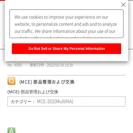
We use cookies to improve your experience on our
website, to personalize content and ads and to analyze
our traffic. We share information about your use of our
website with our advertising and analytics partners,
よくあるご質問（FAQ）
who may combine it with other information that you
Do Not Sell or Share My Personal Information
have provided to them or that they have collected from
カテゴリー表示
your use of their services. You have the right to opt-out
No : 8350
更新日時 : 2022/02/16 13:29
of our sharing information about you with our partners.
Please click [Do Not Sell or Share My Personal
Information] to customize your cookie settings on our
(MCE) 部品管理および交換
website.
Privacy Policy
(MCE) 部品管理および交換
カテゴリー：
MCE-202(MultiNA)