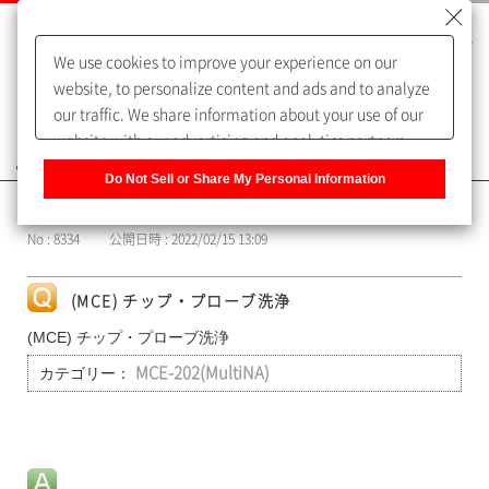
We use cookies to improve your experience on our
website, to personalize content and ads and to analyze
our traffic. We share information about your use of our
website with our advertising and analytics partners,
よくあるご質問（FAQ）
who may combine it with other information that you
Do Not Sell or Share My Personal Information
have provided to them or that they have collected from
カテゴリー表示
your use of their services. You have the right to opt-out
No : 8334
公開日時 : 2022/02/15 13:09
of our sharing information about you with our partners.
Please click [Do Not Sell or Share My Personal
Information] to customize your cookie settings on our
(MCE) チップ・プローブ洗浄
website.
Privacy Policy
(MCE) チップ・プローブ洗浄
カテゴリー：
MCE-202(MultiNA)