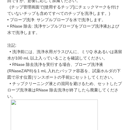
回ですが、必要に応じて加減ください。
(チップ管理画面で[使用するチップ]にチェックマークを付け
ていないチップも含めてすべてのチップを洗浄します。)
• プローブ洗浄: サンプルプローブを水で洗浄します。
• RNase 除去: 洗浄サンプルプローブをプローブ洗浄液および
水で洗浄します。
注記:
• 洗浄前には、洗浄水用ガラスびんに、ミリQ 水あるいは蒸留
水が100 mL 以上入っていることを確認してください。
• RNase 除去洗浄を実行する場合、プローブ洗浄液
(RNaseZAP®)を1 mL 入れたバッファ容器を、試薬ホルダの下
図で示す位置(リンスポートの手前)にセットしてください。
• チップクリーニング液との混同を避けるため、セットしたプ
ローブ洗浄液はRNase 除去洗浄が終了したら廃棄してくださ
い。