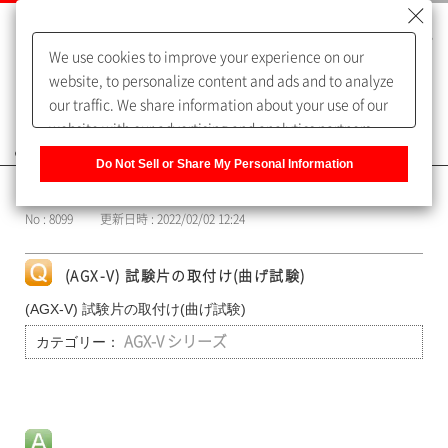
We use cookies to improve your experience on our
website, to personalize content and ads and to analyze
our traffic. We share information about your use of our
website with our advertising and analytics partners,
よくあるご質問（FAQ）
who may combine it with other information that you
Do Not Sell or Share My Personal Information
have provided to them or that they have collected from
カテゴリー表示
your use of their services. You have the right to opt-out
No : 8099
更新日時 : 2022/02/02 12:24
of our sharing information about you with our partners.
Please click [Do Not Sell or Share My Personal
Information] to customize your cookie settings on our
(AGX-V) 試験片の取付け(曲げ試験)
website.
Privacy Policy
(AGX-V) 試験片の取付け(曲げ試験)
カテゴリー：
AGX-V シリーズ