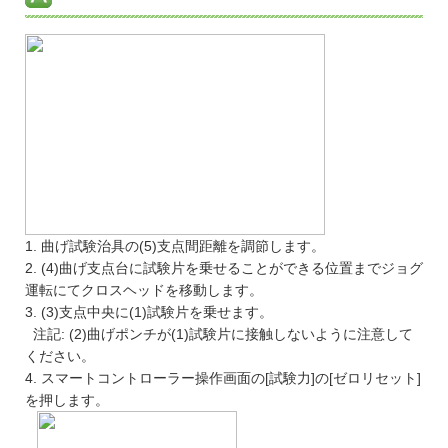
1. 曲げ試験治具の(5)支点間距離を調節します。
2. (4)曲げ支点台に試験片を乗せることができる位置までジョグ
運転にてクロスヘッドを移動します。
3. (3)支点中央に(1)試験片を乗せます。
注記: (2)曲げポンチが(1)試験片に接触しないように注意して
ください。
4. スマートコントローラー操作画面の[試験力]の[ゼロリセット]
を押します。