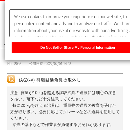
We use cookies to improve your experience on our website, to
personalize content and ads and to analyze our traffic. We shar
information about your use of our website with our advertising
analytics partners, who may combine it with other information 
よくあるご質問（FAQ）
you have provided to them or that they have collected from you
Do Not Sell or Share My Personal Information
of their services. You have the right to opt-out of our sharing
カテゴリー表示
information about you with our partners. Please click [Do Not Se
No : 8095
公開日時 : 2022/02/01 14:43
Share My Personal Information] to customize your cookie settin
our website.
Privacy Policy
(AGX-V) 引張試験治具の取外し
注意: 質量が10 kgを超える試験治具の運搬には細心の注意
を払い、落下など十分注意してください。
特に20 kgを超える治具は、重量物の運搬の教育を受けた
方が取り扱い、必要に応じてクレーンなどの道具を使用して
ください。
治具の落下などで作業者が負傷するおそれがあります。