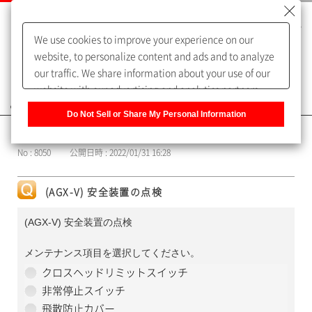
We use cookies to improve your experience on our
website, to personalize content and ads and to analyze
our traffic. We share information about your use of our
website with our advertising and analytics partners,
よくあるご質問（FAQ）
who may combine it with other information that you
Do Not Sell or Share My Personal Information
have provided to them or that they have collected from
カテゴリー表示
your use of their services. You have the right to opt-out
No : 8050
公開日時 : 2022/01/31 16:28
of our sharing information about you with our partners.
Please click [Do Not Sell or Share My Personal
Information] to customize your cookie settings on our
(AGX-V) 安全装置の点検
website.
Privacy Policy
(AGX-V) 安全装置の点検
メンテナンス項目を選択してください。
クロスヘッドリミットスイッチ
非常停止スイッチ
飛散防止カバー