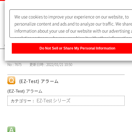
We use cookies to improve your experience on our website, to
personalize content and ads and to analyze our traffic. We shar
information about your use of our website with our advertising
analytics partners, who may combine it with other information 
よくあるご質問（FAQ）
you have provided to them or that they have collected from you
Do Not Sell or Share My Personal Information
use of their services. You have the right to opt-out of our sharin
カテゴリー表示
information about you with our partners. Please click [Do Not Se
No : 7675
更新日時 : 2022/01/21 10:50
Share My Personal Information] to customize your cookie setti
on our website.
Privacy Policy
(EZ-Test) アラーム
(EZ-Test) アラーム
カテゴリー：
EZ-Test シリーズ