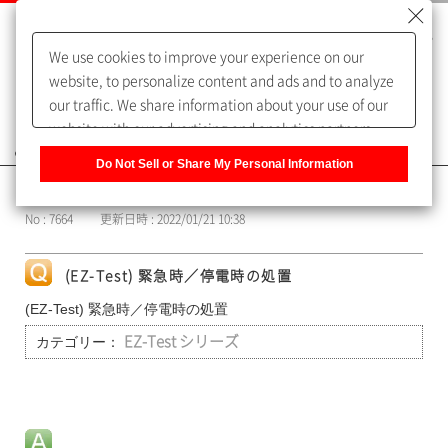
We use cookies to improve your experience on our
website, to personalize content and ads and to analyze
our traffic. We share information about your use of our
website with our advertising and analytics partners,
よくあるご質問（FAQ）
who may combine it with other information that you
Do Not Sell or Share My Personal Information
have provided to them or that they have collected from
カテゴリー表示
your use of their services. You have the right to opt-out
No : 7664
更新日時 : 2022/01/21 10:38
of our sharing information about you with our partners.
Please click [Do Not Sell or Share My Personal
Information] to customize your cookie settings on our
(EZ-Test) 緊急時／停電時の処置
website.
Privacy Policy
(EZ-Test) 緊急時／停電時の処置
カテゴリー：
EZ-Test シリーズ