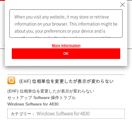
When you visit any website, it may store or retrieve
information on your browser. This information might be
about you, your preferences or your device and is
mostly used to make the site work as you expect it to.
よくあるご質問（FAQ）
The information does not usually directly identify you,
More Information
but it can give you a more personalized web
OK
カテゴリー表示
experience.
Privacy Policy
No : 7581
公開日時 : 2021/12/07 10:15
(EHF) 位相単位を変更したが表示が変わらない
(EHF) 位相単位を変更したが表示が変わらない
セットアップ Software 操作トラブル
Windows Software for 4830
カテゴリー：
Windows Software for 4830