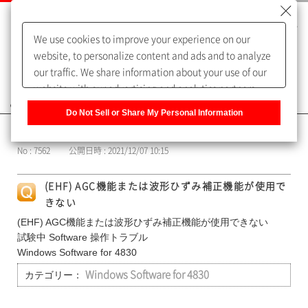
We use cookies to improve your experience on our
website, to personalize content and ads and to analyze
our traffic. We share information about your use of our
website with our advertising and analytics partners,
よくあるご質問（FAQ）
who may combine it with other information that you
Do Not Sell or Share My Personal Information
have provided to them or that they have collected from
カテゴリー表示
your use of their services. You have the right to opt-out
No : 7562
公開日時 : 2021/12/07 10:15
of our sharing information about you with our partners.
Please click [Do Not Sell or Share My Personal
(EHF) AGC機能または波形ひずみ補正機能が使用で
Information] to customize your cookie settings on our
きない
website.
Privacy Policy
(EHF) AGC機能または波形ひずみ補正機能が使用できない
試験中 Software 操作トラブル
Windows Software for 4830
カテゴリー：
Windows Software for 4830