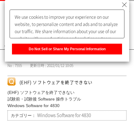
We use cookies to improve your experience on our
website, to personalize content and ads and to analyze
our traffic. We share information about your use of our
website with our advertising and analytics partners,
よくあるご質問（FAQ）
who may combine it with other information that you
Do Not Sell or Share My Personal Information
have provided to them or that they have collected from
カテゴリー表示
your use of their services. You have the right to opt-out
No : 7555
更新日時 : 2022/01/12 10:05
of our sharing information about you with our partners.
Please click [Do Not Sell or Share My Personal
Information] to customize your cookie settings on our
(EHF) ソフトウェアを終了できない
website.
Privacy Policy
(EHF) ソフトウェアを終了できない
試験前・試験後 Software 操作トラブル
Windows Software for 4830
カテゴリー：
Windows Software for 4830