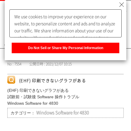
We use cookies to improve your experience on our
website, to personalize content and ads and to analyze
our traffic. We share information about your use of our
website with our advertising and analytics partners,
よくあるご質問（FAQ）
who may combine it with other information that you
Do Not Sell or Share My Personal Information
have provided to them or that they have collected from
カテゴリー表示
your use of their services. You have the right to opt-out
No : 7554
公開日時 : 2021/12/07 10:15
of our sharing information about you with our partners.
Please click [Do Not Sell or Share My Personal
Information] to customize your cookie settings on our
(EHF) 印刷できないグラフがある
website.
Privacy Policy
(EHF) 印刷できないグラフがある
試験前・試験後 Software 操作トラブル
Windows Software for 4830
カテゴリー：
Windows Software for 4830