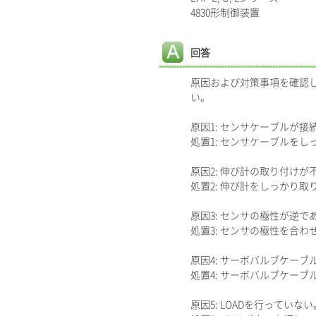
4830形制御装置
回答
原因および対策事項を確認
い。
原因1: センサケーブルが
処置1: センサケーブルを
原因2: 伸び計の取り付けが
処置2: 伸び計をしっかり
原因3: センサの極性が逆で
処置3: センサの極性を合わ
原因4: サーボバルブケー
処置4: サーボバルブケー
原因5: LOADを行っていな