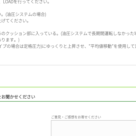
て、LOADを行ってください。
い。(油圧システムの場合)
上げてください。
囲外のクッション部に入っている。(油圧システムで長期間運転しなかっ
ります。)
低圧タイプの場合は定格圧力)にゆっくりと上昇させ、”平均値移動”を使用
をお聞かせください
ご意見・ご感想をお寄せください