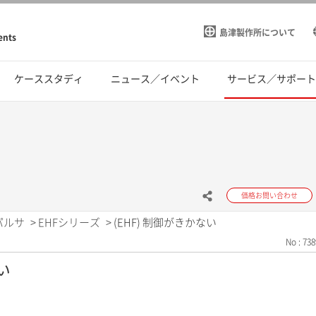
島津製作所について
ents
ケーススタディ
ニュース／イベント
サービス／サポー
価格お問い合わせ
パルサ
>
EHFシリーズ
>
(EHF) 制御がきかない
No : 738
い