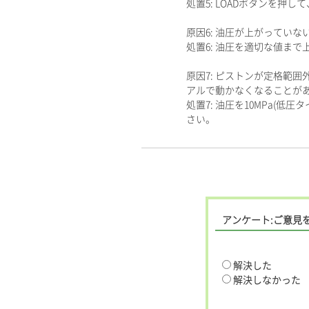
処置5: LOADボタンを押し
原因6: 油圧が上がっていな
処置6: 油圧を適切な値まで
原因7: ピストンが定格範
アルで動かなくなることがあ
処置7: 油圧を10MPa(
さい。
アンケート:ご意見
解決した
解決しなかった