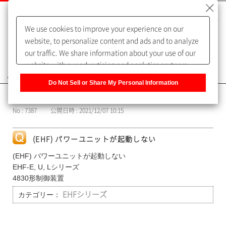
We use cookies to improve your experience on our
website, to personalize content and ads and to analyze
our traffic. We share information about your use of our
website with our advertising and analytics partners,
よくあるご質問（FAQ）
who may combine it with other information that you
Do Not Sell or Share My Personal Information
have provided to them or that they have collected from
カテゴリー表示
your use of their services. You have the right to opt-out
No : 7387
公開日時 : 2021/12/07 10:15
of our sharing information about you with our partners.
Please click [Do Not Sell or Share My Personal
Information] to customize your cookie settings on our
(EHF) パワーユニットが起動しない
website.
Privacy Policy
(EHF) パワーユニットが起動しない
EHF-E, U, Lシリーズ
4830形制御装置
カテゴリー：
EHFシリーズ