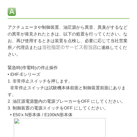
アクチュエータや制御装置、油圧源から異音、異臭がするなど
の異常が発見されたときは、以下の処置を行ってください。な
お、再び使用するときは装置を点検し、必要に応じて当社営業
所／代理店または
当社指定のサービス担当店
に連絡してくだ
さい。
緊急時(停電時)の停止操作
• EHF-Eシリーズ
1. 非常停止スイッチを押します。
非常停止スイッチは試験機本体前面と制御装置前面にありま
す。
2. 油圧源電源盤内の電源ブレーカーをOFF にしてください。
3. 制御装置の電源スイッチをOFF にしてください。
• E50ｋN形本体 / E100kN形本体