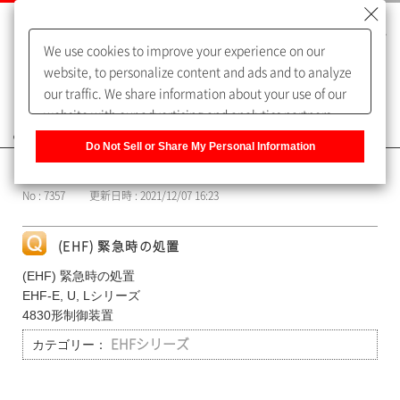
We use cookies to improve your experience on our
website, to personalize content and ads and to analyze
our traffic. We share information about your use of our
website with our advertising and analytics partners,
よくあるご質問（FAQ）
who may combine it with other information that you
Do Not Sell or Share My Personal Information
have provided to them or that they have collected from
カテゴリー表示
your use of their services. You have the right to opt-out
No : 7357
更新日時 : 2021/12/07 16:23
of our sharing information about you with our partners.
Please click [Do Not Sell or Share My Personal
Information] to customize your cookie settings on our
(EHF) 緊急時の処置
website.
Privacy Policy
(EHF) 緊急時の処置
EHF-E, U, Lシリーズ
4830形制御装置
カテゴリー：
EHFシリーズ