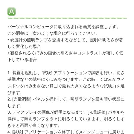
パーソナルコンピュータに取り込まれる画質を調整します。
この調整は、次のような場合に行ってください。
• 硬度計の照明ランプを交換するなどして、照明の明るさが著
しく変化した場合
• 観察されるくぼみの画像の明るさやコントラストが著しく低
下している場合
1. 装置を起動し、[試験] アプリケーションで試験を行い、硬さ
基準片などの試料にくぼみをつけます。この時、くぼみがウィ
ンドウをはみ出さない範囲で最も大きくなるような試験力を選
びます。
2. [光量調整] パネルを操作して、照明ランプを最も暗い状態に
します。
3. ディスプレイの画像が鮮明になるまで、[光量調整] パネルを
操作して照明ランプを徐々に明るくしていきます。明るくしす
ぎると画面が白くなります。
4. [試験] アプリケーションを終了してメインメニューに戻りま