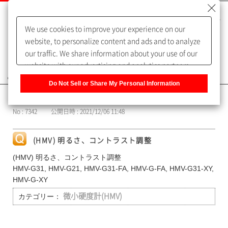
We use cookies to improve your experience on our
website, to personalize content and ads and to analyze
our traffic. We share information about your use of our
website with our advertising and analytics partners,
よくあるご質問（FAQ）
who may combine it with other information that you
Do Not Sell or Share My Personal Information
have provided to them or that they have collected from
カテゴリー表示
your use of their services. You have the right to opt-out
No : 7342
公開日時 : 2021/12/06 11:48
of our sharing information about you with our partners.
Please click [Do Not Sell or Share My Personal
Information] to customize your cookie settings on our
(HMV) 明るさ、コントラスト調整
website.
Privacy Policy
(HMV) 明るさ、コントラスト調整
HMV-G31, HMV-G21, HMV-G31-FA, HMV-G-FA, HMV-G31-XY,
HMV-G-XY
カテゴリー：
微小硬度計(HMV)