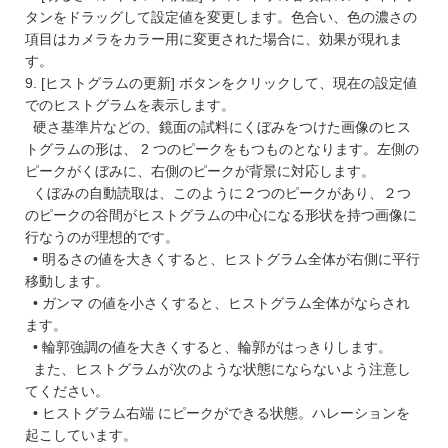
タンをドラッグして設定値を変更します。色合い、色の濃さの
項目はカメラをカラー用に変更された場合に、効果が現れま
す。
9. [ヒストグラムの更新] ボタンをクリックして、現在の設定値
でのヒストグラムを表示します。
硬さ基準片などの、鏡面の試料にくぼみをつけた画像のヒス
トグラムの形は、 2 つのピークをもつものとなります。左側の
ピークがくぼみに、右側のピークが背景に対応します。
くぼみの自動読取は、このように２つのピークがあり、２つ
のピークの谷間がヒストグラムの中心になる形状を持つ画像に
行なうのが理想的です。
• 明るさの値を大きくすると、ヒストグラム全体が右側に平行
移動します。
• ガンマ の値を小さくすると、ヒストグラム全体がならされ
ます。
• 輪郭強調の値を大きくすると、輪郭がはっきりします。
また、ヒストグラムが次のような状態にならないよう注意し
てください。
• ヒストグラム右端 にピークができる状態。ハレーションを
起こしています。