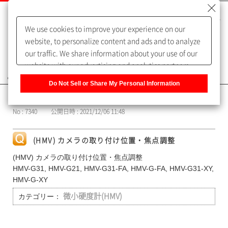
We use cookies to improve your experience on our
website, to personalize content and ads and to analyze
our traffic. We share information about your use of our
website with our advertising and analytics partners,
よくあるご質問（FAQ）
who may combine it with other information that you
Do Not Sell or Share My Personal Information
have provided to them or that they have collected from
カテゴリー表示
your use of their services. You have the right to opt-out
No : 7340
公開日時 : 2021/12/06 11:48
of our sharing information about you with our partners.
Please click [Do Not Sell or Share My Personal
Information] to customize your cookie settings on our
(HMV) カメラの取り付け位置・焦点調整
website.
Privacy Policy
(HMV) カメラの取り付け位置・焦点調整
HMV-G31, HMV-G21, HMV-G31-FA, HMV-G-FA, HMV-G31-XY,
HMV-G-XY
カテゴリー：
微小硬度計(HMV)