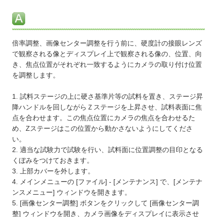
倍率調整、画像センター調整を行う前に、硬度計の接眼レンズ
で観察される像とディスプレイ上で観察される像の、位置、向
き、焦点位置がそれぞれ一致するようにカメラの取り付け位置
を調整します。
1. 試料ステージの上に硬さ基準片等の試料を置き、ステージ昇
降ハンドルを回しながらＺステージを上昇させ、試料表面に焦
点を合わせます。この焦点位置にカメラの焦点を合わせるた
め、Zステージはこの位置から動かさないようにしてくださ
い。
2. 適当な試験力で試験を行い、試料面に位置調整の目印となる
くぼみをつけておきます。
3. 上部カバーを外します。
4. メインメニューの [ファイル] - [メンテナンス] で、[メンテナ
ンスメニュー] ウィンドウを開きます。
5. [画像センター調整] ボタンをクリックして [画像センター調
整] ウィンドウを開き、カメラ画像をディスプレイに表示させ