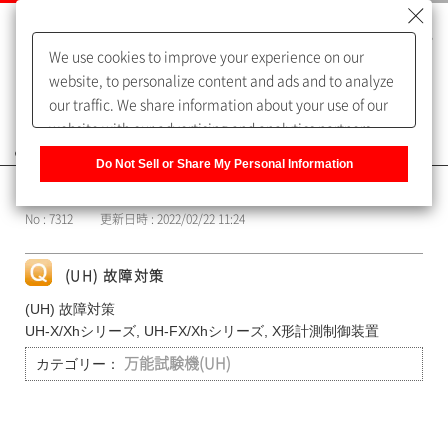
We use cookies to improve your experience on our
website, to personalize content and ads and to analyze
our traffic. We share information about your use of our
website with our advertising and analytics partners,
よくあるご質問（FAQ）
who may combine it with other information that you
Do Not Sell or Share My Personal Information
have provided to them or that they have collected from
カテゴリー表示
your use of their services. You have the right to opt-out
No : 7312
更新日時 : 2022/02/22 11:24
of our sharing information about you with our partners.
Please click [Do Not Sell or Share My Personal
Information] to customize your cookie settings on our
(UH) 故障対策
website.
Privacy Policy
(UH) 故障対策
UH-X/Xhシリーズ, UH-FX/Xhシリーズ, X形計測制御装置
カテゴリー：
万能試験機(UH)