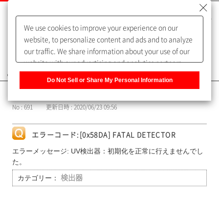
We use cookies to improve your experience on our
website, to personalize content and ads and to analyze
our traffic. We share information about your use of our
website with our advertising and analytics partners,
よくあるご質問（FAQ）
who may combine it with other information that you
Do Not Sell or Share My Personal Information
have provided to them or that they have collected from
カテゴリー表示
your use of their services. You have the right to opt-out
No : 691
更新日時 : 2020/06/23 09:56
of our sharing information about you with our partners.
Please click [Do Not Sell or Share My Personal
Information] to customize your cookie settings on our
エラーコード:[0x58DA] FATAL DETECTOR
website.
Privacy Policy
エラーメッセージ: UV検出器：初期化を正常に行えませんでし
た。
カテゴリー：
検出器