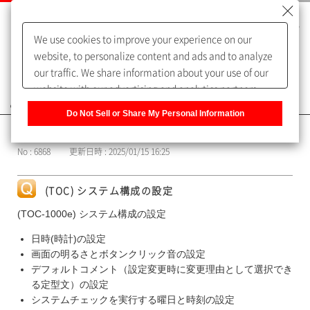
We use cookies to improve your experience on our
website, to personalize content and ads and to analyze
our traffic. We share information about your use of our
website with our advertising and analytics partners,
よくあるご質問（FAQ）
who may combine it with other information that you
Do Not Sell or Share My Personal Information
have provided to them or that they have collected from
カテゴリー表示
your use of their services. You have the right to opt-out
No : 6868
更新日時 : 2025/01/15 16:25
of our sharing information about you with our partners.
Please click [Do Not Sell or Share My Personal
Information] to customize your cookie settings on our
(TOC) システム構成の設定
website.
Privacy Policy
(TOC-1000e) システム構成の設定
日時(時計)の設定
画面の明るさとボタンクリック音の設定
デフォルトコメント（設定変更時に変更理由として選択でき
る定型文）の設定
システムチェックを実行する曜日と時刻の設定