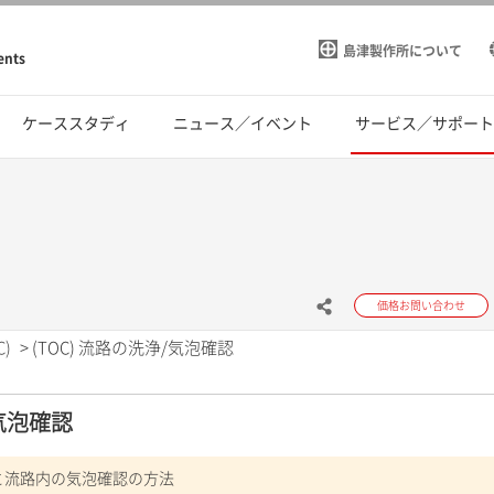
島津製作所について
ents
ケーススタディ
ニュース／イベント
サービス／サポー
価格お問い合わせ
)
>
(TOC) 流路の洗浄/気泡確認
/気泡確認
の洗浄と流路内の気泡確認の方法