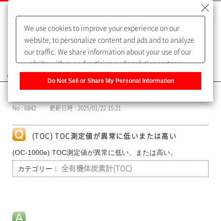
We use cookies to improve your experience on our
website, to personalize content and ads and to analyze
our traffic. We share information about your use of our
website with our advertising and analytics partners,
よくあるご質問（FAQ）
who may combine it with other information that you
Do Not Sell or Share My Personal Information
have provided to them or that they have collected from
カテゴリー表示
your use of their services. You have the right to opt-out
No : 6842
更新日時 : 2025/01/22 15:21
of our sharing information about you with our partners.
Please click [Do Not Sell or Share My Personal
Information] to customize your cookie settings on our
(TOC) TOC測定値が異常に低いまたは高い
website.
Privacy Policy
(OC-1000e) TOC測定値が異常に低い、または高い。
カテゴリー：
全有機体炭素計(TOC)