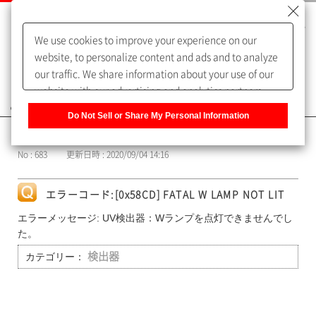
We use cookies to improve your experience on our
website, to personalize content and ads and to analyze
our traffic. We share information about your use of our
website with our advertising and analytics partners,
よくあるご質問（FAQ）
who may combine it with other information that you
Do Not Sell or Share My Personal Information
have provided to them or that they have collected from
カテゴリー表示
your use of their services. You have the right to opt-out
No : 683
更新日時 : 2020/09/04 14:16
of our sharing information about you with our partners.
Please click [Do Not Sell or Share My Personal
Information] to customize your cookie settings on our
エラーコード:[0x58CD] FATAL W LAMP NOT LIT
website.
Privacy Policy
エラーメッセージ: UV検出器：Wランプを点灯できませんでし
た。
カテゴリー：
検出器