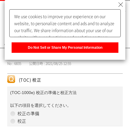
We use cookies to improve your experience on our
website, to personalize content and ads and to analyze
our traffic. We share information about your use of our
website with our advertising and analytics partners,
よくあるご質問（FAQ）
who may combine it with other information that you
Do Not Sell or Share My Personal Information
have provided to them or that they have collected from
カテゴリー表示
your use of their services. You have the right to opt-out
No : 6835
公開日時 : 2021/08/25 12:55
of our sharing information about you with our partners.
Please click [Do Not Sell or Share My Personal
Information] to customize your cookie settings on our
(TOC) 校正
website.
Privacy Policy
(TOC-1000e) 校正の準備と校正方法
以下の項目を選択してください。
校正の準備
校正