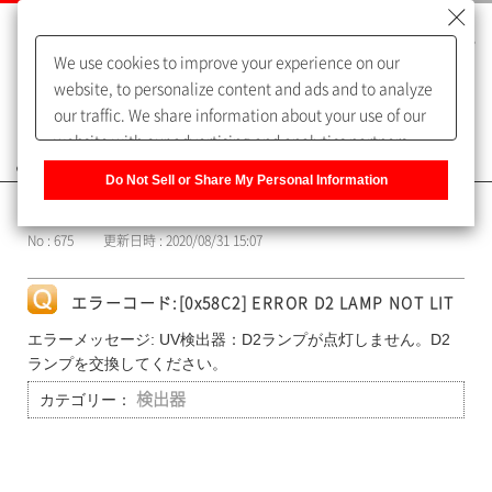
We use cookies to improve your experience on our
website, to personalize content and ads and to analyze
our traffic. We share information about your use of our
website with our advertising and analytics partners,
よくあるご質問（FAQ）
who may combine it with other information that you
Do Not Sell or Share My Personal Information
have provided to them or that they have collected from
カテゴリー表示
your use of their services. You have the right to opt-out
No : 675
更新日時 : 2020/08/31 15:07
of our sharing information about you with our partners.
Please click [Do Not Sell or Share My Personal
Information] to customize your cookie settings on our
エラーコード:[0x58C2] ERROR D2 LAMP NOT LIT
website.
Privacy Policy
エラーメッセージ: UV検出器：D2ランプが点灯しません。D2
ランプを交換してください。
カテゴリー：
検出器