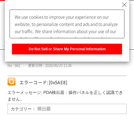
We use cookies to improve your experience on our
website, to personalize content and ads and to analyze
our traffic. We share information about your use of our
website with our advertising and analytics partners,
よくあるご質問（FAQ）
who may combine it with other information that you
Do Not Sell or Share My Personal Information
have provided to them or that they have collected from
カテゴリー表示
your use of their services. You have the right to opt-out
No : 662
更新日時 : 2020/06/23 11:26
of our sharing information about you with our partners.
Please click [Do Not Sell or Share My Personal
Information] to customize your cookie settings on our
エラーコード:[0x5AE8]
website.
Privacy Policy
エラーメッセージ: PDA検出器：操作パネルを正しく認識でき
ません。
カテゴリー：
検出器