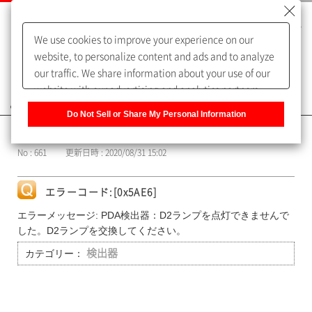
We use cookies to improve your experience on our
website, to personalize content and ads and to analyze
our traffic. We share information about your use of our
website with our advertising and analytics partners,
よくあるご質問（FAQ）
who may combine it with other information that you
Do Not Sell or Share My Personal Information
have provided to them or that they have collected from
カテゴリー表示
your use of their services. You have the right to opt-out
No : 661
更新日時 : 2020/08/31 15:02
of our sharing information about you with our partners.
Please click [Do Not Sell or Share My Personal
Information] to customize your cookie settings on our
エラーコード:[0x5AE6]
website.
Privacy Policy
エラーメッセージ: PDA検出器：D2ランプを点灯できませんで
した。D2ランプを交換してください。
カテゴリー：
検出器