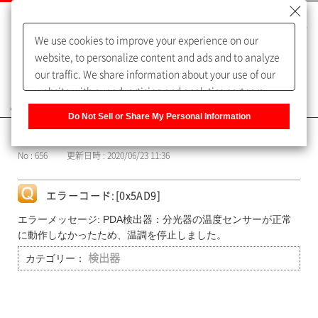
We use cookies to improve your experience on our
website, to personalize content and ads and to analyze
our traffic. We share information about your use of our
website with our advertising and analytics partners,
よくあるご質問（FAQ）
who may combine it with other information that you
Do Not Sell or Share My Personal Information
have provided to them or that they have collected from
カテゴリー表示
your use of their services. You have the right to opt-out
No : 656
更新日時 : 2020/06/23 11:36
of our sharing information about you with our partners.
Please click [Do Not Sell or Share My Personal
Information] to customize your cookie settings on our
エラーコード:[0x5AD9]
website.
Privacy Policy
エラーメッセージ: PDA検出器：分光器の温度センサーが正常
に動作しなかったため、温調を停止しました。
カテゴリー：
検出器