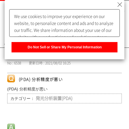
We use cookies to improve your experience on our
website, to personalize content and ads and to analyze
our traffic. We share information about your use of our
website with our advertising and analytics partners,
よくあるご質問（FAQ）
who may combine it with other information that you
Do Not Sell or Share My Personal Information
have provided to them or that they have collected from
カテゴリー表示
your use of their services. You have the right to opt-out
No : 6538
更新日時 : 2021/08/02 16:25
of our sharing information about you with our partners.
Please click [Do Not Sell or Share My Personal
Information] to customize your cookie settings on our
(PDA) 分析精度が悪い
website.
Privacy Policy
(PDA) 分析精度が悪い
カテゴリー：
発光分析装置(PDA)