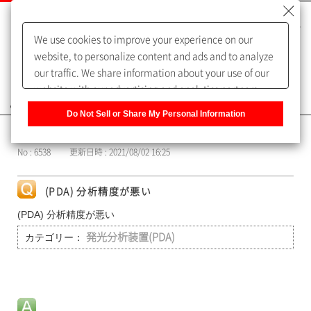
We use cookies to improve your experience on our
website, to personalize content and ads and to analyze
our traffic. We share information about your use of our
website with our advertising and analytics partners,
よくあるご質問（FAQ）
who may combine it with other information that you
Do Not Sell or Share My Personal Information
have provided to them or that they have collected from
カテゴリー表示
your use of their services. You have the right to opt-out
No : 6538
更新日時 : 2021/08/02 16:25
of our sharing information about you with our partners.
Please click [Do Not Sell or Share My Personal
Information] to customize your cookie settings on our
(PDA) 分析精度が悪い
website.
Privacy Policy
(PDA) 分析精度が悪い
カテゴリー：
発光分析装置(PDA)